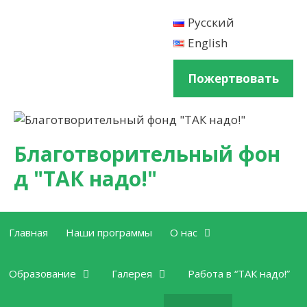
Перейти к содержимому
Русский
English
Пожертвовать
Благотворительный фон
д "ТАК надо!"
Главная
Наши программы
О нас
Образование
Галерея
Работа в “ТАК надо!”