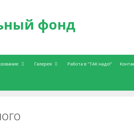
ьный фонд
зование
Галерея
Работа в “ТАК надо!”
Конта
лого