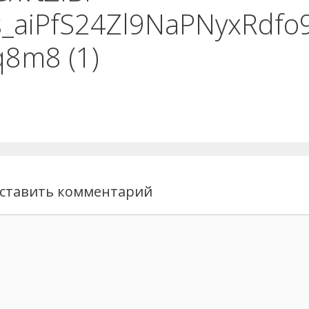
s_aiPfS24Zl9NaPNyxRdfo
q8m8 (1)
ставить комментарий