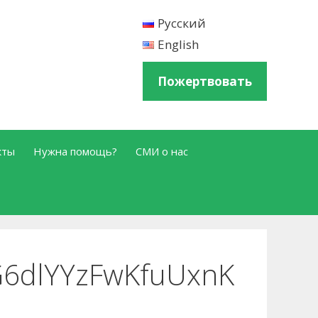
Русский
English
Пожертвовать
кты
Нужна помощь?
СМИ о нас
G6dlYYzFwKfuUxnK