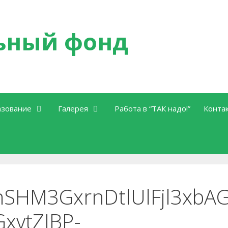
ьный фонд
зование
Галерея
Работа в “ТАК надо!”
Конта
nSHM3GxrnDtlUlFjl3xbA
GxvtZIBP-