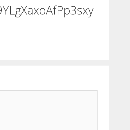
9YLgXaxoAfPp3sxy