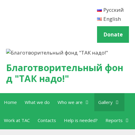
Skip to content
Русский
English
Donate
Благотворительный фон
д "ТАК надо!"
Home
What we do
Who we are
Gallery
Work at TAC
Contacts
Help is needed?
Reports